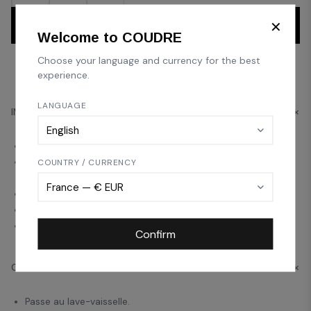
Add to cart
—
€60,00
✕
Welcome to COUDRE
Choose your language and currency for the best
experience.
LANGUAGE
INFORMATIONS PRODUITS
Coupelle en verre soufflé.
Cette coupelle est soufflée à la bouche par notre maitre
COUNTRY / CURRENCY
verrier dans le sud de la France.
Chaque pièce est unique.
Fabrication artisanale, légères variations possibles.
Dimensions : 8,5 x 12 cm.
Confirm
CONSEILS D'ENTRETIEN
Passe au lave-vaisselle.