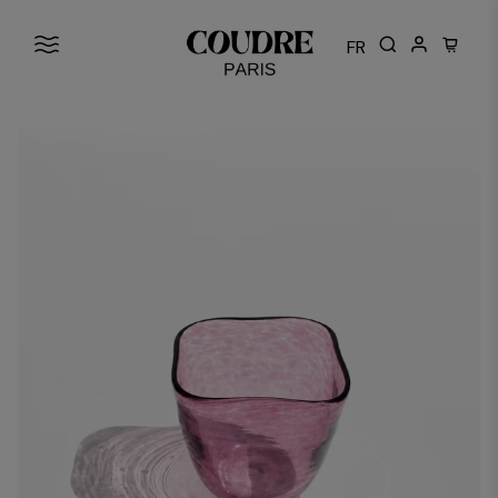
FR
Cart: 0