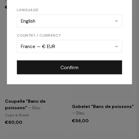
Cups & Bowls
Cups & Bowls
€60,00
€60,00
LANGUAGE
COUNTRY / CURRENCY
Confirm
Coupelle "Banc de
Gobelet "Banc de poissons"
poissons"
— Bleu
— Bleu
Cups & Bowls
€56,00
€60,00