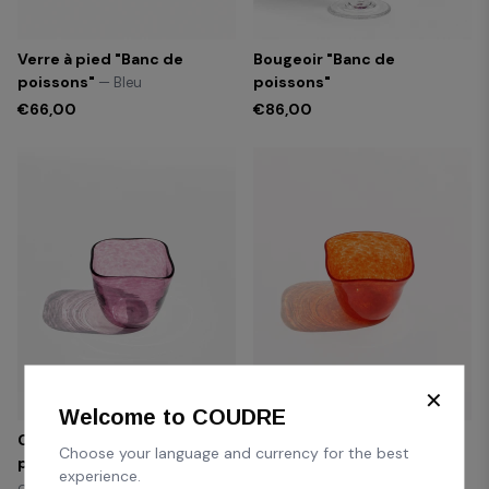
Verre à pied "Banc de
Bougeoir "Banc de
poissons"
poissons"
— Bleu
€66,00
€86,00
✕
Welcome to COUDRE
Coupelle "Banc de
Coupelle "Banc de
Choose your language and currency for the best
poissons"
poissons"
— Améthyste
— Orange
experience.